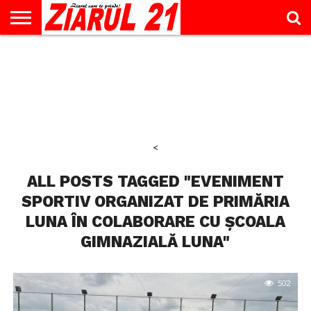
ACTUALITATE
INTERVIU
EDUCAŢIE
LIFESTYLE
OPINII
SPORT
ŞTIRI
UTILE
CONTACT
& TIMP
LIBER
<
ALL POSTS TAGGED "EVENIMENT
SPORTIV ORGANIZAT DE PRIMĂRIA
LUNA ÎN COLABORARE CU ȘCOALA
GIMNAZIALĂ LUNA"
502