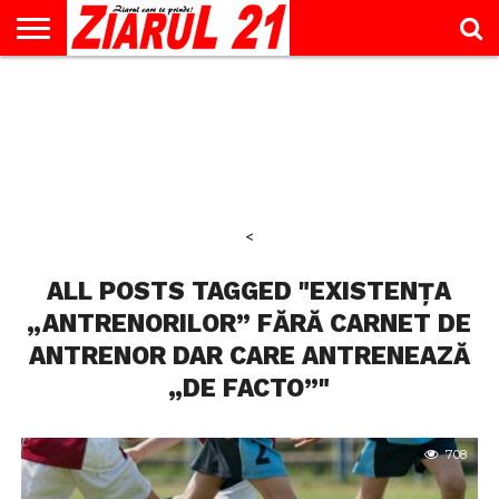
ACTUALITATE
INTERVIU
EDUCAŢIE
LIFESTYLE
OPINII
SPORT
ŞTIRI
UTILE
CONTACT
& TIMP
LIBER
<
ALL POSTS TAGGED "EXISTENȚA
„ANTRENORILOR” FĂRĂ CARNET DE
ANTRENOR DAR CARE ANTRENEAZĂ
„DE FACTO”"
708