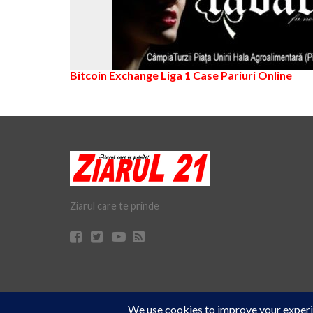
Bitcoin Exchange
Liga 1
Case Pariuri Online
Ziarul care te prinde
Cookie Consent plugin for the EU cookie
© Ziarul 21 Turda | Materialele de pe acest site pot fi preluate doar 