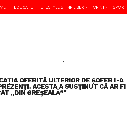
VIU
EDUCAŢIE
LIFESTYLE & TIMP LIBER
OPINII
SPORT
<
CAȚIA OFERITĂ ULTERIOR DE ȘOFER I-A
PREZENȚI. ACESTA A SUSȚINUT CĂ AR FI
AT „DIN GREȘEALĂ”"