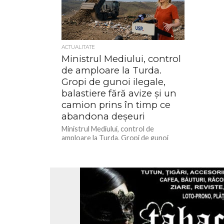
ACTUALITATE
Ministrul Mediului, control
de amploare la Turda.
Gropi de gunoi ilegale,
balastiere fără avize și un
camion prins în timp ce
abandona deșeuri
Ministrul Mediului, control de
amploare la Turda. Gropi de gunoi
ilegale, balastiere fără avize și un
camion prins în timp ce abandona...