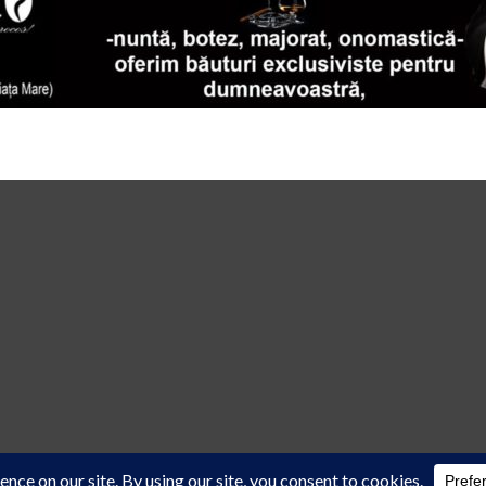
 law
cu acordul scris al reprezentanţilor