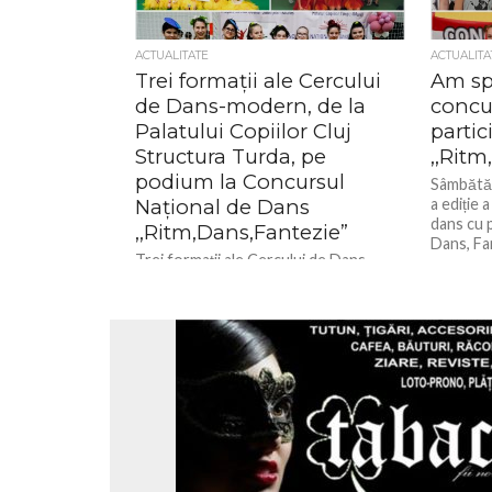
ACTUALITATE
ACTUALITA
Trei formații ale Cercului
Am sp
de Dans-modern, de la
concu
Palatului Copiilor Cluj
partic
Structura Turda, pe
,,Ritm
podium la Concursul
Sâmbătă ,
Național de Dans
a ediție
dans cu p
,,Ritm,Dans,Fantezie”
Dans, Fan
Trei formații ale Cercului de Dans-
modern, de la Palatului Copiilor Cluj
Structura Turda, pe podium la
Concursul Național de Dans
,,Ritm,Dans,Fantezie"