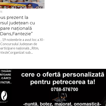
TE
us prezent la
rsul județean cu
ipare națională
,Dans,Fantezie”
 19 noiembrie a avut loc a XI-
 a Concursului Județean de
articipare națională ,,Ritm,
tezie”,organizat sub...