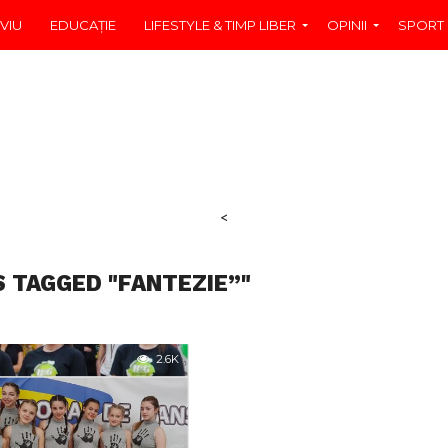
VIU
EDUCAŢIE
LIFESTYLE & TIMP LIBER
OPINII
SPORT
<
S TAGGED "FANTEZIE”"
2.6K