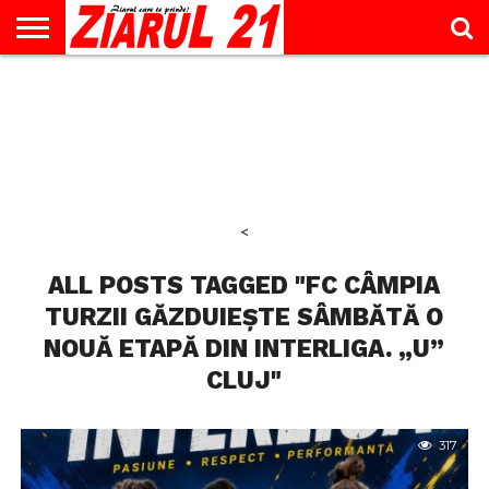
ACTUALITATE
INTERVIU
EDUCAŢIE
LIFESTYLE
OPINII
SPORT
ŞTIRI
UTILE
CONTACT
& TIMP
LIBER
<
ALL POSTS TAGGED "FC CÂMPIA
TURZII GĂZDUIEȘTE SÂMBĂTĂ O
NOUĂ ETAPĂ DIN INTERLIGA. „U”
CLUJ"
317