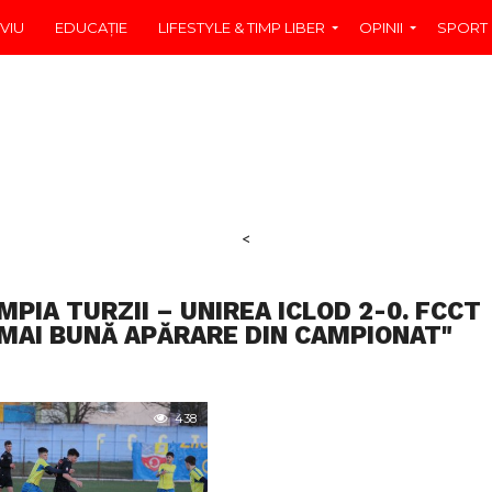
VIU
EDUCAŢIE
LIFESTYLE & TIMP LIBER
OPINII
SPORT
<
PIA TURZII – UNIREA ICLOD 2-0. FCCT
 MAI BUNĂ APĂRARE DIN CAMPIONAT"
438