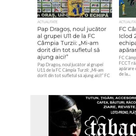
ACTUALITATE
ACTUALITA
Pap Dragoș, noul jucător
FC Câ
al grupei U11 de la FC
Iclod
Câmpia Turzii: „Mi-am
echip
dorit din tot sufletul să
apăra
ajung aici!”
FC Câmpia
FCCT răm
Pap Dragoș, noul jucător al grupei
apărare 
U11 de la FC Câmpia Turzii: „Mi-am
de la...
dorit din tot sufletul să ajung aici!” FC
Câmpia...