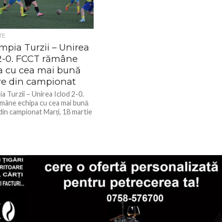
TE
mpia Turzii – Unirea
 2-0. FCCT rămâne
a cu cea mai bună
re din campionat
 Turzii – Unirea Iclod 2-0.
âne echipa cu cea mai bună
din campionat Marți, 18 martie