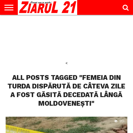
ACTUALITATE
INTERVIU
EDUCAŢIE
LIFESTYLE
OPINII
SPORT
ŞTIRI
UTILE
CONTACT
& TIMP
LIBER
<
ALL POSTS TAGGED "FEMEIA DIN
TURDA DISPĂRUTĂ DE CÂTEVA ZILE
A FOST GĂSITĂ DECEDATĂ LÂNGĂ
MOLDOVENEȘTI"
951