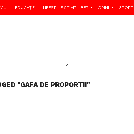
VIU
EDUCAŢIE
LIFESTYLE & TIMP LIBER
OPINII
SPORT
<
GGED "GAFA DE PROPORTII"