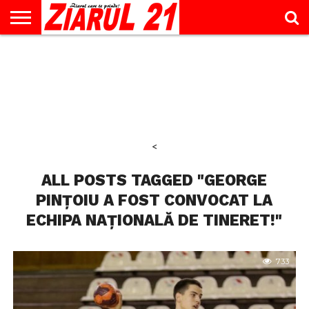
ACTUALITATE
INTERVIU
EDUCAŢIE
LIFESTYLE
OPINII
SPORT
ŞTIRI
UTILE
CONTACT
& TIMP
LIBER
<
ALL POSTS TAGGED "GEORGE
PINȚOIU A FOST CONVOCAT LA
ECHIPA NAȚIONALĂ DE TINERET!"
733