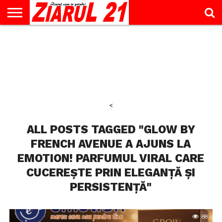
ACTUALITATE
INTERVIU
EDUCAŢIE
LIFESTYLE
OPINII
SPORT
ŞTIRI
UTILE
CONTACT
& TIMP
LIBER
<
ALL POSTS TAGGED "GLOW BY
FRENCH AVENUE A AJUNS LA
EMOTION! PARFUMUL VIRAL CARE
CUCEREȘTE PRIN ELEGANȚĂ ȘI
PERSISTENȚĂ"
88