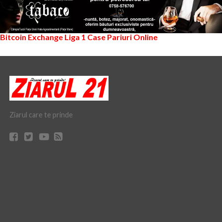
Bitcoin Exchange
Liga 1
Case Pariuri Online
Ziarul care te prinde