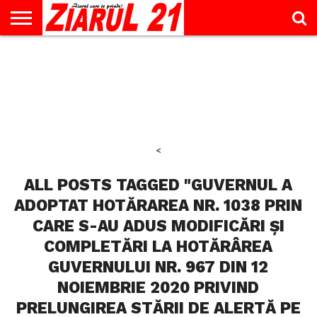
ACTUALITATE
INTERVIU
EDUCAŢIE
LIFESTYLE
OPINII
SPORT
ŞTIRI
UTILE
CONTACT
& TIMP
LIBER
<
ALL POSTS TAGGED "GUVERNUL A
ADOPTAT HOTĂRAREA NR. 1038 PRIN
CARE S-AU ADUS MODIFICĂRI ȘI
COMPLETĂRI LA HOTĂRÂREA
GUVERNULUI NR. 967 DIN 12
NOIEMBRIE 2020 PRIVIND
PRELUNGIREA STĂRII DE ALERTĂ PE