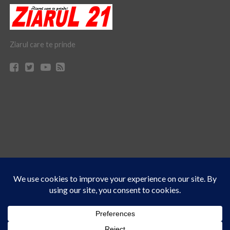
Ziarul care te prinde
Acest site folosește cookies. Navigând în continuare, vă exprimați acordul asupra folosirii