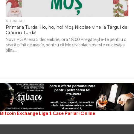
ACTUALITATE
Primăria Turda: Ho, ho, ho! Moș Nicolae vine la Târgul de
Crăciun Turda!
Nova PG Arena 5 decembrie, ora 18:00 Pregătește-te pentru o
seară plină de magie, pentru că Moș Nicolae sosește cu desaga
plină...
Bitcoin Exchange
Liga 1
Case Pariuri Online