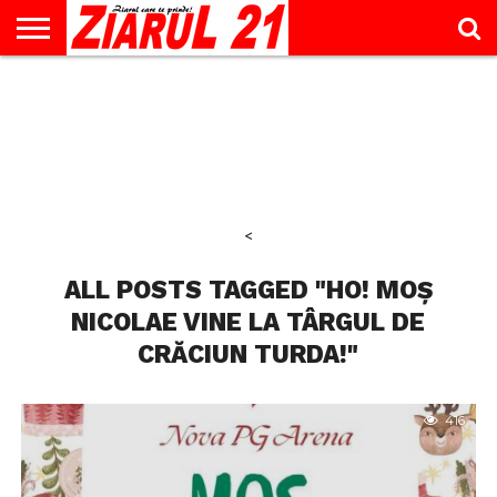
ACTUALITATE
INTERVIU
EDUCAŢIE
LIFESTYLE
OPINII
SPORT
ŞTIRI
UTILE
CONTACT
& TIMP
LIBER
<
ALL POSTS TAGGED "HO! MOȘ
NICOLAE VINE LA TÂRGUL DE
CRĂCIUN TURDA!"
416