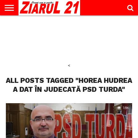
ACTUALITATE
INTERVIU
EDUCAŢIE
LIFESTYLE
OPINII
SPORT
ŞTIRI
UTILE
CONTACT
& TIMP
LIBER
<
ALL POSTS TAGGED "HOREA HUDREA
A DAT ÎN JUDECATĂ PSD TURDA"
1.8K