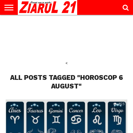
ACTUALITATE
INTERVIU
EDUCAŢIE
LIFESTYLE
OPINII
SPORT
ŞTIRI
UTILE
CONTACT
& TIMP
LIBER
<
ALL POSTS TAGGED "HOROSCOP 6
AUGUST"
823