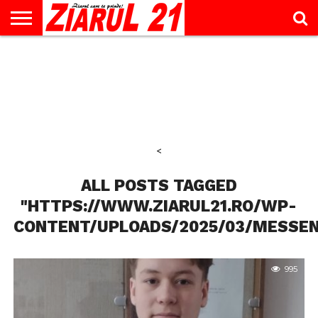
ACTUALITATE
INTERVIU
EDUCAŢIE
LIFESTYLE
OPINII
SPORT
ŞTIRI
UTILE
CONTACT
& TIMP
LIBER
<
ALL POSTS TAGGED
"HTTPS://WWW.ZIARUL21.RO/WP-
CONTENT/UPLOADS/2025/03/MESSEN
995