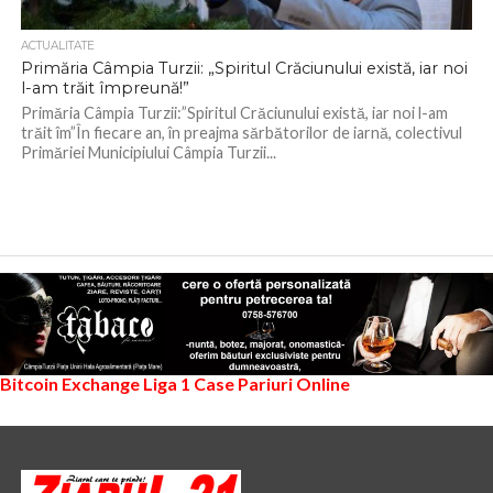
ACTUALITATE
Primăria Câmpia Turzii: „Spiritul Crăciunului există, iar noi
l-am trăit împreună!”
Primăria Câmpia Turzii:”Spiritul Crăciunului există, iar noi l-am
trăit îm”În fiecare an, în preajma sărbătorilor de iarnă, colectivul
Primăriei Municipiului Câmpia Turzii...
Bitcoin Exchange
Liga 1
Case Pariuri Online