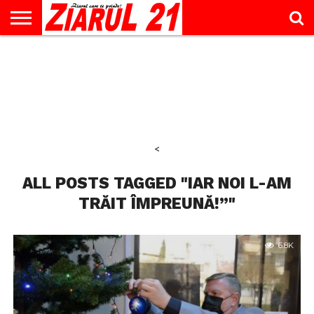
ACTUALITATE
INTERVIU
EDUCAŢIE
LIFESTYLE
OPINII
SPORT
ŞTIRI
UTILE
CONTACT
& TIMP
LIBER
<
ALL POSTS TAGGED "IAR NOI L-AM
TRĂIT ÎMPREUNĂ!”"
6.8K