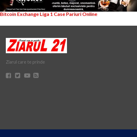
Bitcoin Exchange
Liga 1
Case Pariuri Online
Ziarul care te prinde