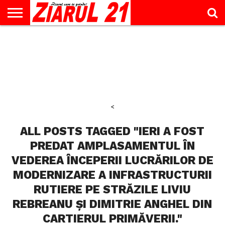
ACTUALITATE
INTERVIU
EDUCAŢIE
LIFESTYLE
OPINII
SPORT
ŞTIRI
UTILE
CONTACT
& TIMP
LIBER
<
ALL POSTS TAGGED "IERI A FOST
PREDAT AMPLASAMENTUL ÎN
VEDEREA ÎNCEPERII LUCRĂRILOR DE
MODERNIZARE A INFRASTRUCTURII
RUTIERE PE STRĂZILE LIVIU
REBREANU ȘI DIMITRIE ANGHEL DIN
CARTIERUL PRIMĂVERII."