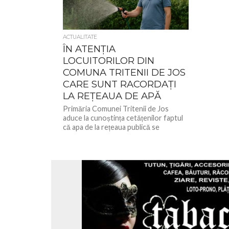
ACTUALITATE
ÎN ATENȚIA
LOCUITORILOR DIN
COMUNA TRITENII DE JOS
CARE SUNT RACORDAȚI
LA REȚEAUA DE APĂ
Primăria Comunei Tritenii de Jos
aduce la cunoștința cetățenilor faptul
că apa de la rețeaua publică se
folosește strict în scop casnic....