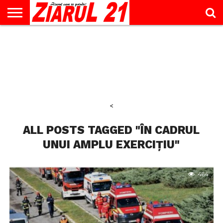
ACTUALITATE
INTERVIU
EDUCAŢIE
LIFESTYLE
OPINII
SPORT
ŞTIRI
UTILE
CONTACT
& TIMP
LIBER
<
ALL POSTS TAGGED "ÎN CADRUL
UNUI AMPLU EXERCIȚIU"
464