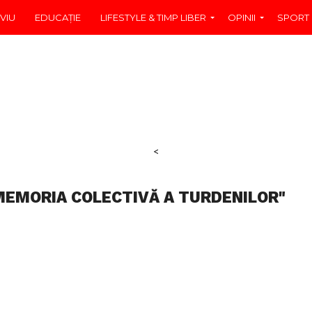
VIU
EDUCAŢIE
LIFESTYLE & TIMP LIBER
OPINII
SPORT
<
 MEMORIA COLECTIVĂ A TURDENILOR"