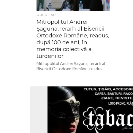
ACTUALITATE
Mitropolitul Andrei
Șaguna, Ierarh al Bisericii
Ortodoxe Române, readus,
după 100 de ani, în
memoria colectivă a
turdenilor
Mitropolitul Andrei Șaguna, Ierarh al
Bisericii Ortodoxe Române, readus,
după 100 de ani, în memoria colectivă a
turdenilor