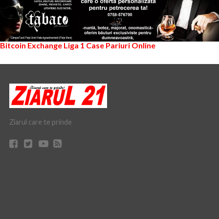
Bitcoin Exchange
Liga 1
Case Pariuri Online
Ziarul care te prinde