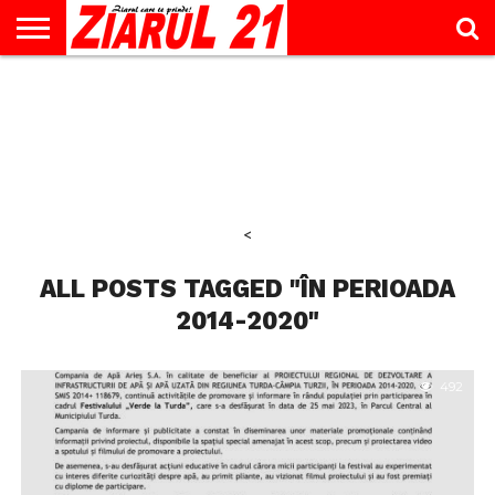
ACTUALITATE
INTERVIU
EDUCAŢIE
LIFESTYLE
OPINII
SPORT
ŞTIRI
UTILE
CONTACT
& TIMP
LIBER
<
ALL POSTS TAGGED "ÎN PERIOADA
2014-2020"
492