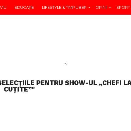
VIU
EDUCAŢIE
LIFESTYLE & TIMP LIBER
OPINII
SPORT
<
SELECȚIILE PENTRU SHOW-UL „CHEFI L
CUȚITE”"