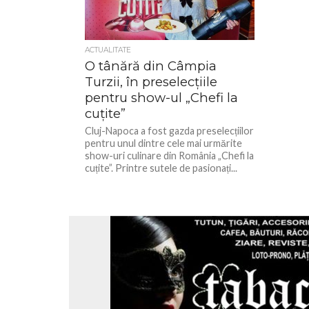
ACTUALITATE
O tânără din Câmpia
Turzii, în preselecțiile
pentru show-ul „Chefi la
cuțite”
Cluj-Napoca a fost gazda preselecțiilor
pentru unul dintre cele mai urmărite
show-uri culinare din România „Chefi la
cuțite”. Printre sutele de pasionați...