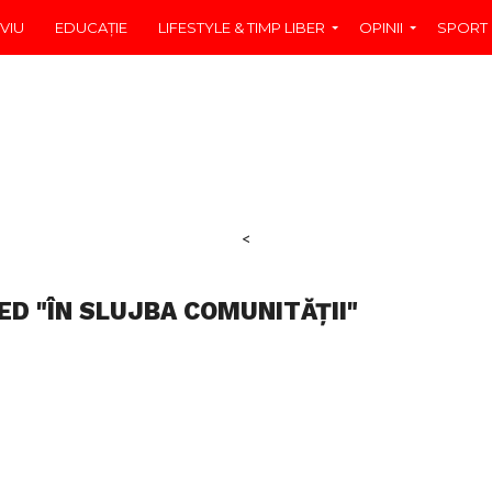
VIU
EDUCAŢIE
LIFESTYLE & TIMP LIBER
OPINII
SPORT
<
ED "ÎN SLUJBA COMUNITĂȚII"