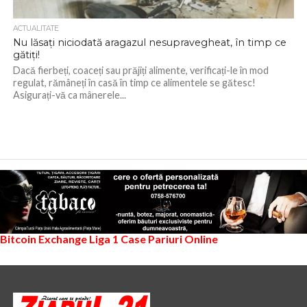
ACTUALITATE
Nu lăsați niciodată aragazul nesupravegheat, în timp ce
gătiți!
Dacă fierbeți, coaceți sau prăjiți alimente, verificați-le în mod
regulat, rămâneți în casă în timp ce alimentele se gătesc!
Asigurați-vă ca mânerele...
Bitcoin Exchange
Liga 1
Case Pariuri Online