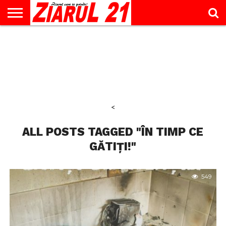
ACTUALITATE
INTERVIU
EDUCAŢIE
LIFESTYLE
OPINII
SPORT
ŞTIRI
UTILE
CONTACT
& TIMP
LIBER
<
ALL POSTS TAGGED "ÎN TIMP CE
GĂTIȚI!"
549