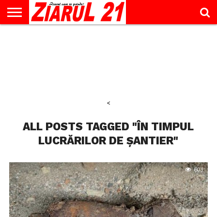
ACTUALITATE
INTERVIU
EDUCAŢIE
LIFESTYLE
OPINII
SPORT
ŞTIRI
UTILE
CONTACT
& TIMP
LIBER
<
ALL POSTS TAGGED "ÎN TIMPUL
LUCRĂRILOR DE ȘANTIER"
603