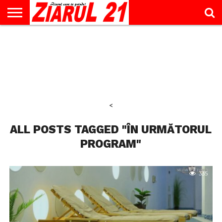
ACTUALITATE
INTERVIU
EDUCAŢIE
LIFESTYLE
OPINII
SPORT
ŞTIRI
UTILE
CONTACT
& TIMP
LIBER
<
ALL POSTS TAGGED "ÎN URMĂTORUL
PROGRAM"
335