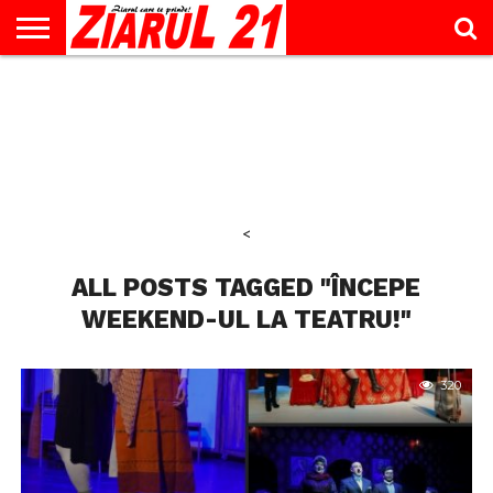
ACTUALITATE
INTERVIU
EDUCAŢIE
LIFESTYLE
OPINII
SPORT
ŞTIRI
UTILE
CONTACT
& TIMP
LIBER
<
ALL POSTS TAGGED "ÎNCEPE
WEEKEND-UL LA TEATRU!"
320