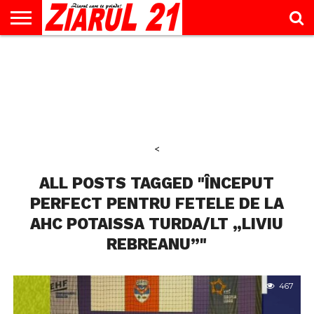
ACTUALITATE
INTERVIU
EDUCAŢIE
LIFESTYLE
OPINII
SPORT
ŞTIRI
UTILE
CONTACT
& TIMP
LIBER
<
ALL POSTS TAGGED "ÎNCEPUT
PERFECT PENTRU FETELE DE LA
AHC POTAISSA TURDA/LT „LIVIU
REBREANU”"
467