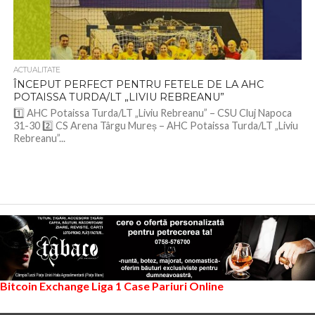
ACTUALITATE
ÎNCEPUT PERFECT PENTRU FETELE DE LA AHC
POTAISSA TURDA/LT „LIVIU REBREANU”
1️⃣ AHC Potaissa Turda/LT „Liviu Rebreanu” – CSU Cluj Napoca
31-30 2️⃣ CS Arena Târgu Mureș – AHC Potaissa Turda/LT „Liviu
Rebreanu”...
Bitcoin Exchange
Liga 1
Case Pariuri Online