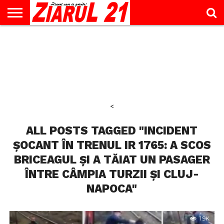
ACTUALITATE
INTERVIU
EDUCAŢIE
LIFESTYLE
OPINII
SPORT
ŞTIRI
UTILE
CONTACT
& TIMP
LIBER
<
ALL POSTS TAGGED "INCIDENT
ȘOCANT ÎN TRENUL IR 1765: A SCOS
BRICEAGUL ȘI A TĂIAT UN PASAGER
ÎNTRE CÂMPIA TURZII ȘI CLUJ-
NAPOCA"
1.9K