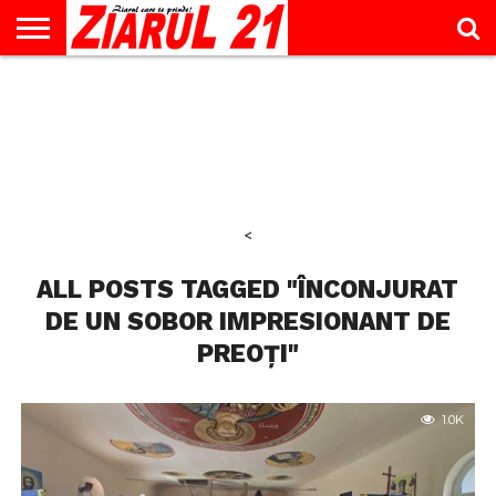
ACTUALITATE
INTERVIU
EDUCAŢIE
LIFESTYLE
OPINII
SPORT
ŞTIRI
UTILE
CONTACT
& TIMP
LIBER
<
ALL POSTS TAGGED "ÎNCONJURAT
DE UN SOBOR IMPRESIONANT DE
PREOȚI"
1.0K