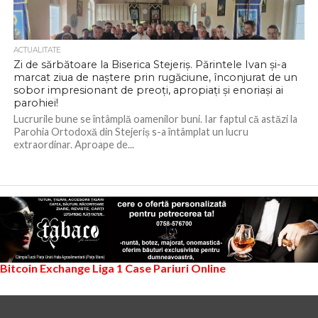
ACTUALITATE
Zi de sărbătoare la Biserica Stejeriș. Părintele Ivan și-a
marcat ziua de naștere prin rugăciune, înconjurat de un
sobor impresionant de preoți, apropiați și enoriași ai
parohiei!
Lucrurile bune se întâmplă oamenilor buni. Iar faptul că astăzi la
Parohia Ortodoxă din Stejeriș s-a întâmplat un lucru
extraordinar. Aproape de...
Bitcoin Exchange
Liga 1
Case Pariuri Online