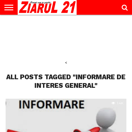
ACTUALITATE
INTERVIU
EDUCAŢIE
LIFESTYLE
OPINII
SPORT
ŞTIRI
UTILE
CONTACT
& TIMP
LIBER
<
ALL POSTS TAGGED "INFORMARE DE
INTERES GENERAL"
1.4K