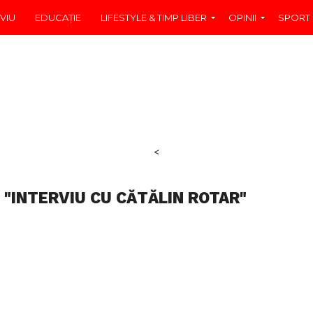
VIU
EDUCAŢIE
LIFESTYLE & TIMP LIBER
OPINII
SPORT
<
 "INTERVIU CU CĂTĂLIN ROTAR"