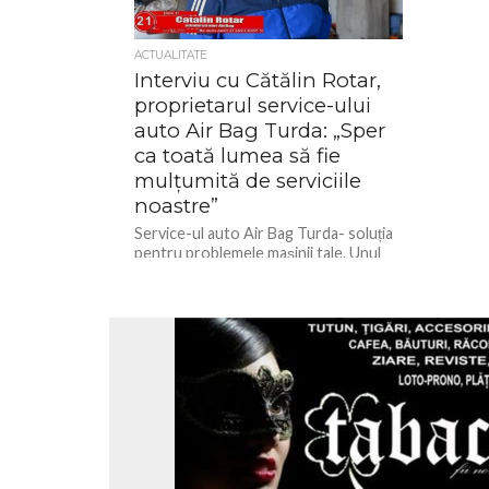
ACTUALITATE
Interviu cu Cătălin Rotar,
proprietarul service-ului
auto Air Bag Turda: „Sper
ca toată lumea să fie
mulțumită de serviciile
noastre”
Service-ul auto Air Bag Turda- soluția
pentru problemele mașinii tale. Unul
dintre cele mai bine dotate service-uri
din zona noastră se află...