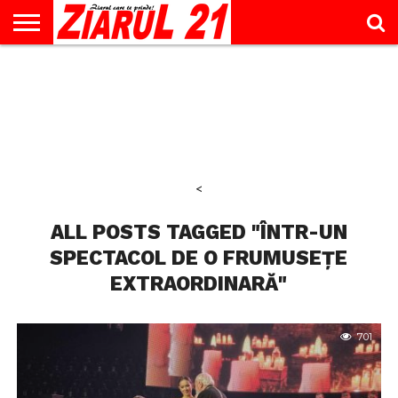
ACTUALITATE
INTERVIU
EDUCAŢIE
LIFESTYLE
OPINII
SPORT
ŞTIRI
UTILE
CONTACT
& TIMP
LIBER
<
ALL POSTS TAGGED "ÎNTR-UN
SPECTACOL DE O FRUMUSEȚE
EXTRAORDINARĂ"
701