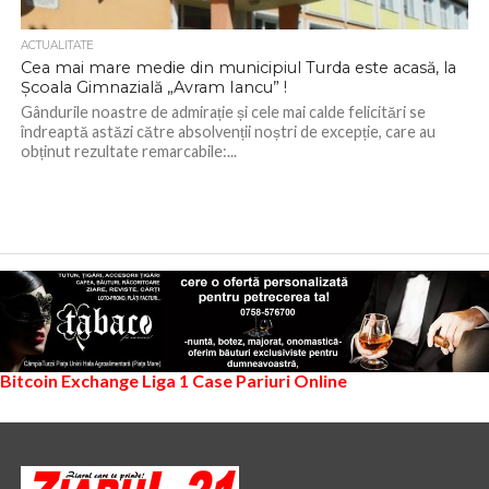
ACTUALITATE
Cea mai mare medie din municipiul Turda este acasă, la
Școala Gimnazială „Avram Iancu” !
Gândurile noastre de admirație și cele mai calde felicitări se
îndreaptă astăzi către absolvenții noștri de excepție, care au
obținut rezultate remarcabile:...
Bitcoin Exchange
Liga 1
Case Pariuri Online