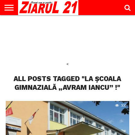
ACTUALITATE
INTERVIU
EDUCAŢIE
LIFESTYLE
OPINII
SPORT
ŞTIRI
UTILE
CONTACT
& TIMP
LIBER
<
ALL POSTS TAGGED "LA ȘCOALA
GIMNAZIALĂ „AVRAM IANCU” !"
300