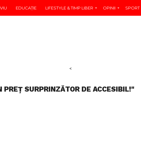
VIU
EDUCAŢIE
LIFESTYLE & TIMP LIBER
OPINII
SPORT
<
N PREȚ SURPRINZĂTOR DE ACCESIBIL!"