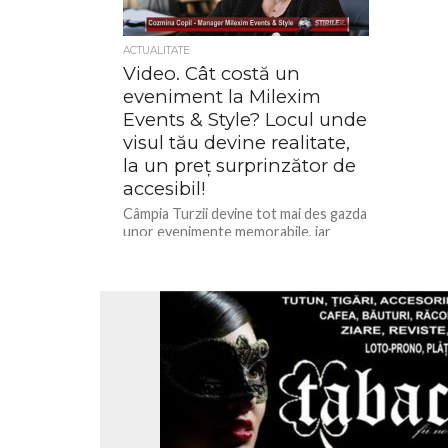
ACTUALITATE
Video. Cât costă un
eveniment la Milexim
Events & Style? Locul unde
visul tău devine realitate,
la un preț surprinzător de
accesibil!
Câmpia Turzii devine tot mai des gazda
unor evenimente memorabile, iar
Milexim Events & Style se impune ca
una dintre cele mai...