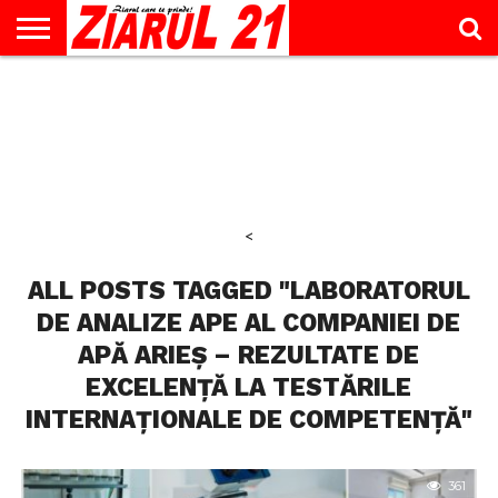
ACTUALITATE
INTERVIU
EDUCAŢIE
LIFESTYLE
OPINII
SPORT
ŞTIRI
UTILE
CONTACT
& TIMP
LIBER
<
ALL POSTS TAGGED "LABORATORUL
DE ANALIZE APE AL COMPANIEI DE
APĂ ARIEȘ – REZULTATE DE
EXCELENȚĂ LA TESTĂRILE
INTERNAȚIONALE DE COMPETENȚĂ"
361