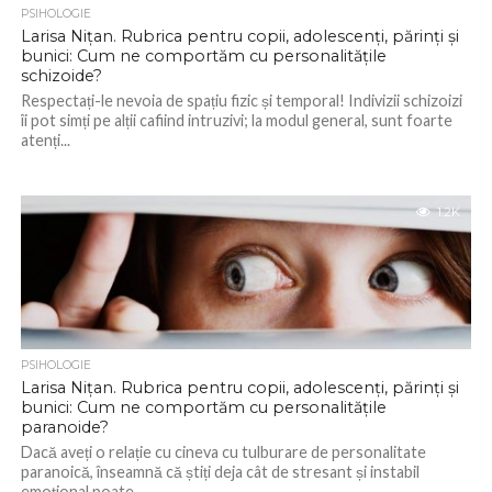
PSIHOLOGIE
Larisa Nițan. Rubrica pentru copii, adolescenți, părinți și
bunici: Cum ne comportăm cu personalitățile
schizoide?
Respectați-le nevoia de spațiu fizic și temporal! Indivizii schizoizi
îi pot simți pe alții cafiind intruzivi; la modul general, sunt foarte
atenți...
1.2K
PSIHOLOGIE
Larisa Nițan. Rubrica pentru copii, adolescenți, părinți și
bunici: Cum ne comportăm cu personalitățile
paranoide?
Dacă aveți o relație cu cineva cu tulburare de personalitate
paranoică, înseamnă că știți deja cât de stresant și instabil
emoțional poate...