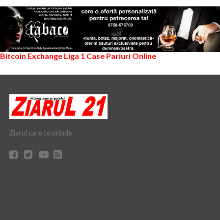
Bitcoin Exchange
Liga 1
Case Pariuri Online
Ziarul care te prinde