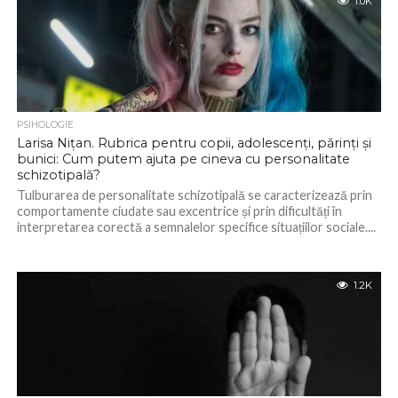
1.0K
PSIHOLOGIE
Larisa Nițan. Rubrica pentru copii, adolescenți, părinți și
bunici: Cum putem ajuta pe cineva cu personalitate
schizotipală?
Tulburarea de personalitate schizotipală se caracterizează prin
comportamente ciudate sau excentrice și prin dificultăți în
interpretarea corectă a semnalelor specifice situațiilor sociale....
1.2K