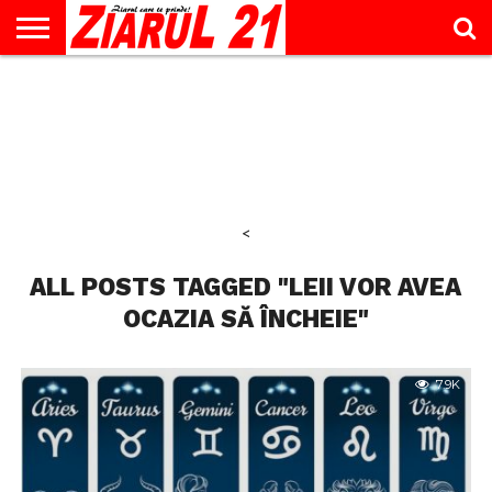
ACTUALITATE
INTERVIU
EDUCAŢIE
LIFESTYLE
OPINII
SPORT
ŞTIRI
UTILE
CONTACT
& TIMP
LIBER
<
ALL POSTS TAGGED "LEII VOR AVEA
OCAZIA SĂ ÎNCHEIE"
7.9K