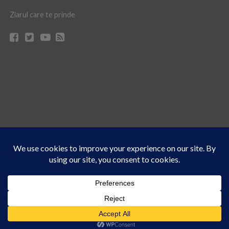
Ziarul care te prinde
Acest site folosește cookies. Navigând în continuare, vă exprimați acordul asupra folosirii
CONTACT
CLAUS WEB DESIGN & HOSTING
cookie-urilor.
Află mai multe
© Ziarul 21 Turda | Materialele de pe acest site pot fi preluate doar cu acordul
Am înțeles!
scris al reprezentanţilor publicaţiei Ziarul 21.