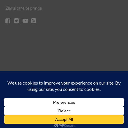
Ziarul care te prinde
Acest site folosește cookies. Navigând în continuare, vă exprimați acordul asupra folosirii
CONTACT
CLAUS WEB DESIGN & HOSTING
cookie-urilor.
Află mai multe
© Ziarul 21 Turda | Materialele de pe acest site pot fi preluate doar cu acordul
Am înțeles!
scris al reprezentanţilor publicaţiei Ziarul 21.