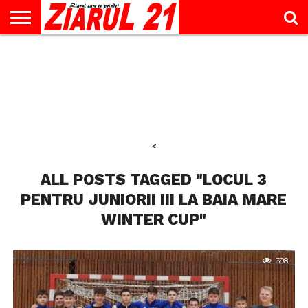
ACTUALITATE
INTERVIU
EDUCAŢIE
LIFESTYLE
OPINII
SPORT
ŞTIRI
UTILE
CONTACT
& TIMP
LIBER
<
ALL POSTS TAGGED "LOCUL 3
PENTRU JUNIORII III LA BAIA MARE
WINTER CUP"
398