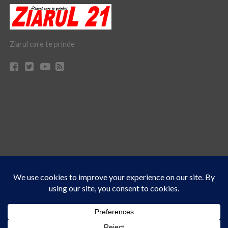
Ziarul care te prinde
Acest site folosește cookies. Navigând în continuare, vă exprimați acordul asupra folosirii