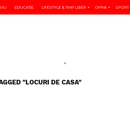
VIU
EDUCAŢIE
LIFESTYLE & TIMP LIBER
OPINII
SPORT
<
AGGED "LOCURI DE CASA"