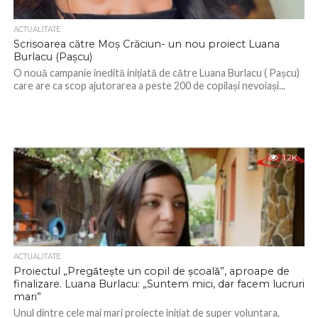
ACTUALITATE
Scrisoarea către Moș Crăciun- un nou proiect Luana
Burlacu (Pașcu)
O nouă campanie inedită inițiată de către Luana Burlacu ( Pașcu)
care are ca scop ajutorarea a peste 200 de copilași nevoiași...
1.2K
ACTUALITATE
Proiectul „Pregătește un copil de școală”, aproape de
finalizare. Luana Burlacu: „Suntem mici, dar facem lucruri
mari”
Unul dintre cele mai mari proiecte inițiat de super voluntara,