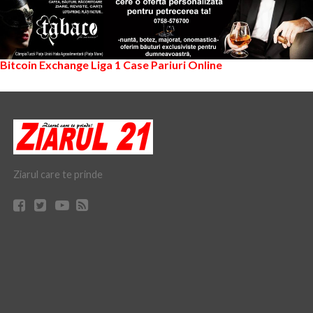
Bitcoin Exchange
Liga 1
Case Pariuri Online
Ziarul care te prinde