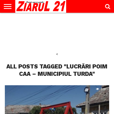
ACTUALITATE
INTERVIU
EDUCAŢIE
LIFESTYLE
OPINII
SPORT
ŞTIRI
UTILE
CONTACT
& TIMP
LIBER
<
ALL POSTS TAGGED "LUCRĂRI POIM
CAA – MUNICIPIUL TURDA"
2.9K