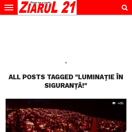
ACTUALITATE
INTERVIU
EDUCAŢIE
LIFESTYLE
OPINII
SPORT
ŞTIRI
UTILE
CONTACT
& TIMP
LIBER
<
ALL POSTS TAGGED "LUMINAȚIE ÎN
SIGURANȚĂ!"
486