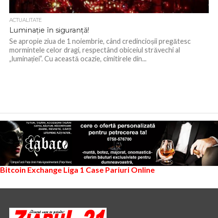
ACTUALITATE
Luminație în siguranță!
Se apropie ziua de 1 noiembrie, când credincioșii pregătesc
mormintele celor dragi, respectând obiceiul străvechi al
„luminației”. Cu această ocazie, cimitirele din...
Bitcoin Exchange
Liga 1
Case Pariuri Online