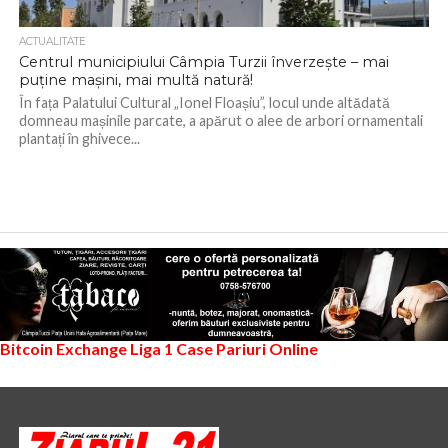
ACTUALITATE
Centrul municipiului Câmpia Turzii înverzește – mai
puține mașini, mai multă natură!
În fața Palatului Cultural „Ionel Floașiu”, locul unde altădată
domneau mașinile parcate, a apărut o alee de arbori ornamentali
plantați în ghivece...
Bitcoin Exchange
Liga 1
Case Pariuri Online