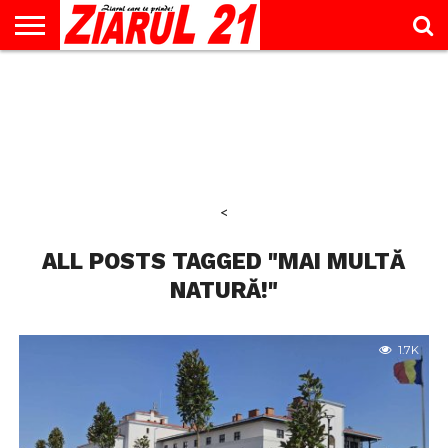
ACTUALITATE
INTERVIU
EDUCAŢIE
LIFESTYLE
OPINII
SPORT
ŞTIRI
UTILE
CONTACT
& TIMP
LIBER
<
ALL POSTS TAGGED "MAI MULTĂ
NATURĂ!"
1.7K