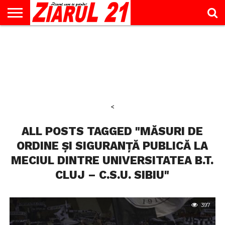
ACTUALITATE
INTERVIU
EDUCAŢIE
LIFESTYLE
OPINII
SPORT
ŞTIRI
UTILE
CONTACT
& TIMP
LIBER
<
ALL POSTS TAGGED "MĂSURI DE
ORDINE ȘI SIGURANȚĂ PUBLICĂ LA
MECIUL DINTRE UNIVERSITATEA B.T.
CLUJ – C.S.U. SIBIU"
397