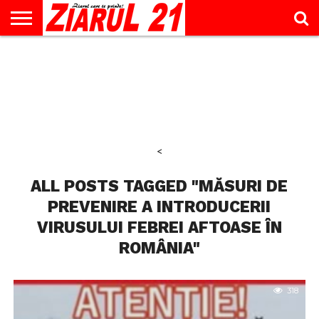
ACTUALITATE
INTERVIU
EDUCAŢIE
LIFESTYLE
OPINII
SPORT
ŞTIRI
UTILE
CONTACT
& TIMP
LIBER
<
ALL POSTS TAGGED "MĂSURI DE
PREVENIRE A INTRODUCERII
VIRUSULUI FEBREI AFTOASE ÎN
ROMÂNIA"
318