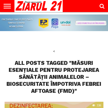
ACTUALITATE
INTERVIU
EDUCAŢIE
LIFESTYLE
OPINII
SPORT
ŞTIRI
UTILE
CONTACT
& TIMP
LIBER
<
ALL POSTS TAGGED "MĂSURI
ESENȚIALE PENTRU PROTEJAREA
SĂNĂTĂȚII ANIMALELOR –
BIOSECURITATE ÎMPOTRIVA FEBREI
AFTOASE (FMD)"
338